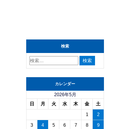
検索
カレンダー
2026年5月
日
月
火
水
木
金
土
1
2
3
4
5
6
7
8
9