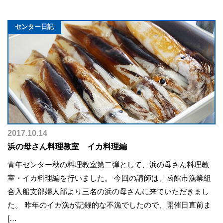
センター日記
2017.10.14
浜の母さん料理教室 イカ料理編
青年センター秋の料理教室第二弾として、浜の母さん料理教
室・イカ料理編を行いました。 今回の講師は、函館市漁業組
合入船支部婦人部より三名の浜の母さんに来ていただきまし
た。 昨年のイカ漁が記録的な不漁でしたので、開催日直前ま
[…