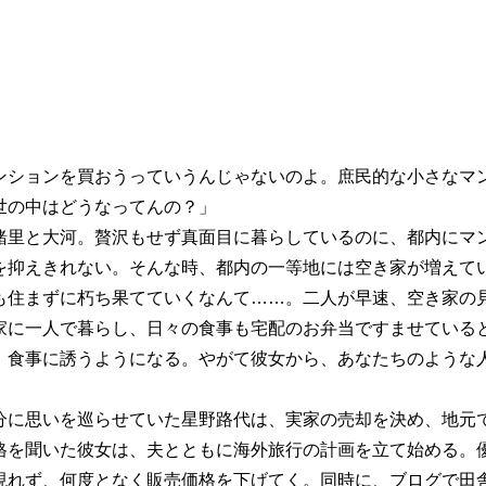
ンションを買おうっていうんじゃないのよ。庶民的な小さなマ
世の中はどうなってんの？」
緒里と大河。贅沢もせず真面目に暮らしているのに、都内にマ
を抑えきれない。そんな時、都内の一等地には空き家が増えて
も住まずに朽ち果てていくなんて……。二人が早速、空き家の
家に一人で暮らし、日々の食事も宅配のお弁当ですませている
、食事に誘うようになる。やがて彼女から、あなたちのような
分に思いを巡らせていた星野路代は、実家の売却を決め、地元
格を聞いた彼女は、夫とともに海外旅行の計画を立て始める。
現れず、何度となく販売価格を下げてく。同時に、ブログで田