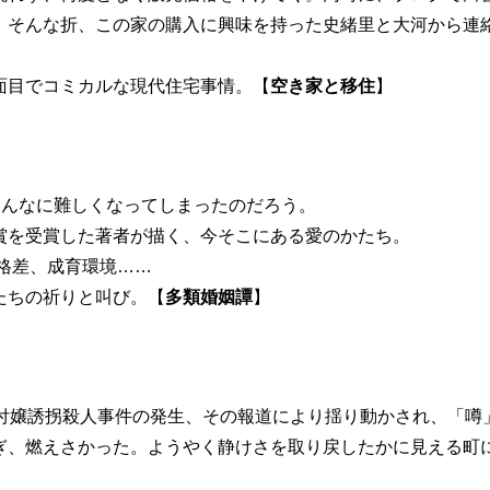
。そんな折、この家の購入に興味を持った史緒里と大河から連
面目でコミカルな現代住宅事情。【
空き家と移住
】
こんなに難しくなってしまったのだろう。
賞を受賞した著者が描く、今そこにある愛のかたち。
格差、成育環境……
たちの祈りと叫び。【
多類婚姻譚
】
受付嬢誘拐殺人事件の発生、その報道により揺り動かされ、「噂
ぎ、燃えさかった。ようやく静けさを取り戻したかに見える町