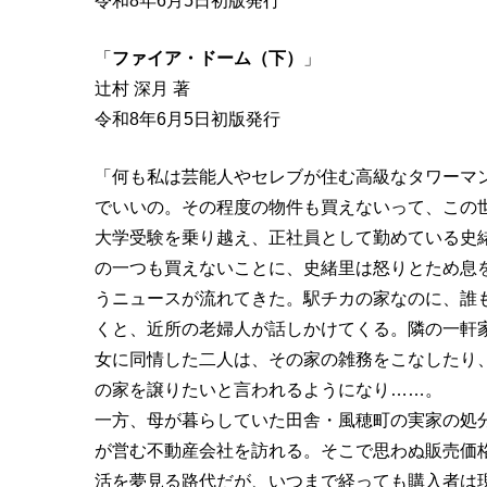
令和8年6月5日初版発行
「
ファイア・ドーム（下）
」
辻村 深月 著
令和8年6月5日初版発行
「何も私は芸能人やセレブが住む高級なタワーマ
でいいの。その程度の物件も買えないって、この
大学受験を乗り越え、正社員として勤めている史
の一つも買えないことに、史緒里は怒りとため息
うニュースが流れてきた。駅チカの家なのに、誰
くと、近所の老婦人が話しかけてくる。隣の一軒
女に同情した二人は、その家の雑務をこなしたり
の家を譲りたいと言われるようになり……。
一方、母が暮らしていた田舎・風穂町の実家の処
が営む不動産会社を訪れる。そこで思わぬ販売価
活を夢見る路代だが、いつまで経っても購入者は