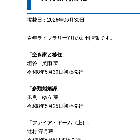
掲載日：2026年06月30日
青年ライブラリー7月の新刊情報です。
「
空き家と移住
」
垣谷 美雨 著
令和8年5月30日初版発行
「
多類婚姻譚
」
凪良 ゆう 著
令和8年5月25日初版発行
「
ファイア・ドーム（上）
」
辻村 深月著