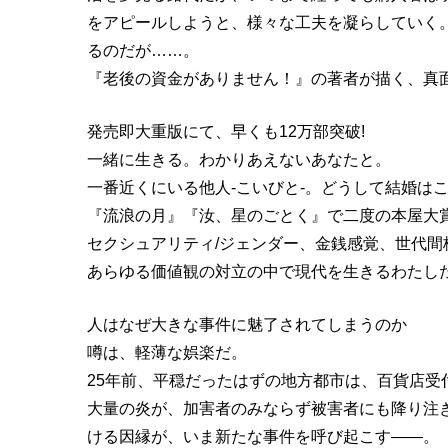
をアピールしようと、様々な工夫を凝らしていく
るのだが……。
『老後の資金がありません！』の著者が描く、真
発売即大重版にて、早くも12万部突破!
一緒に生きる。わかりあえないあなたと。
一番近くにいる他人-こいびと-。どうして結婚は
『流浪の月』『汝、星のごとく』で二度の本屋大
セクシュアリティ/ジェンダー、金銭感覚、世代間
あらゆる価値観の対立の中で現代を生きるわたし
人はなぜ大きな事件に魅了されてしまうのか
噂は、軽薄な娯楽だ。
25年前、平穏だったはずの地方都市は、百貨店
大量の炎が、加害者のみならず被害者にも降り注
ける因縁が、いま新たな事件を呼び起こす――。