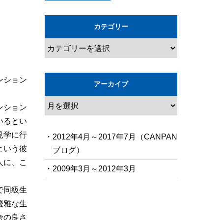
カテゴリー
ンション
アーカイブ
ンション
いるとい
見学に行
・2012年4月～2017年7月（CANPAN
という彼
ブログ）
人に、こ
・2009年3月～2012年3月
で同級生
優雅な生
舎の良さ