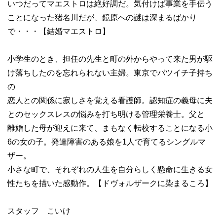
いつだってマエストロは絶好調だ。気付けば事業を手伝う
ことになった猪名川だが、鏡原への謎は深まるばかり
で・・・【結婚マエストロ】
小学生のとき、担任の先生と町の外からやって来た男が駆
け落ちしたのを忘れられない主婦。東京でバツイチ子持ち
の
恋人との関係に寂しさを覚える看護師。認知症の義母に夫
とのセックスレスの悩みを打ち明ける管理栄養士。父と
離婚した母が迎えに来て、まもなく転校することになる小
6の女の子。発達障害のある娘を1人で育てるシングルマ
ザー。
小さな町で、それぞれの人生を自分らしく懸命に生きる女
性たちを描いた感動作。【ドヴォルザークに染まるころ】
スタッフ こいけ