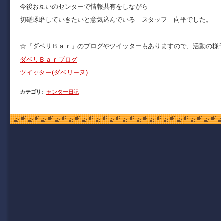
今後お互いのセンターで情報共有をしながら
切磋琢磨していきたいと意気込んでいる スタッフ 向平でした。
☆『ダベリＢａｒ』のブログやツイッターもありますので、活動の様
ダベリＢａｒブログ
ツイッター(ダベリーヌ)
カテゴリ
:
センター日記
Copyright (C) 2009 函館市青年センター. All Rights Reserved.