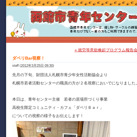
« 就労等意欲喚起プログラム報告
ダベリBar視察！
staff
(
2012年3月25日 09:30
)
先月の下旬、財団法人札幌市青少年女性活動協会より
札幌市若者活動センターの職員の方が２名視察においでになりました
本日は、青年センター主催 若者の居場所づくり事業
高校生限定コミュニティ・カフェ「ダベリＢａｒ」
についての視察の様子をお伝えします！