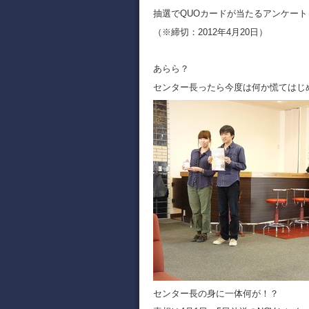
抽選でQUOカードが当たるアンケー
（
※締切：2012年4月20日
）
あらら？
センター長ったら今度は何か慌てはじめ
センター長の身に一体何が！？