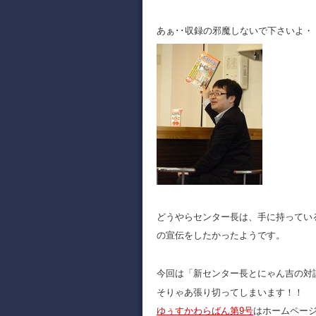
あぁ･･収録の邪魔しないで下さいよ・
どうやらセンター長は、手に持ってい
の宣伝をしたかったようです。
今回は「新センター長とにゃん吉の対
そりゃあ張り切ってしまいます！！
ゆぅすかわらばん第9号
はホームペー