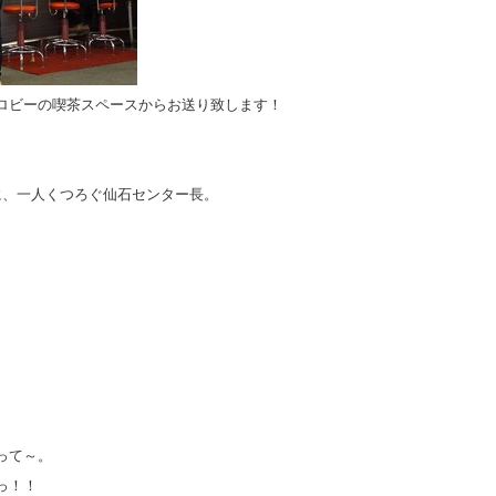
ロビーの喫茶スペースからお送り致します！
に、一人くつろぐ仙石センター長。
って～。
っ！！