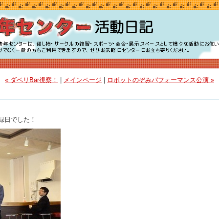
« ダベリBar視察！
|
メインページ
|
ロボットのぞみパフォーマンス公演 »
録日でした！