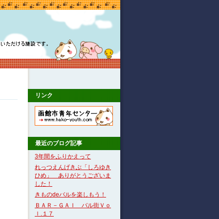
リンク
最近のブログ記事
3年間をふりかえって
れっつえんげきぶ「しろゆき
ひめ」 ありがとうございま
した！
きものdeバルを楽しもう！
ＢＡＲ－ＧＡＩ バル街Ｖｏ
ｌ.１７