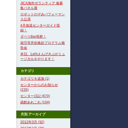
JICA海外ボランティア 春募
集パネル展
ロボットのぞみパフォーマン
ス公演
4月放送センターガイド収
録！
ダベリBar視察！
就労等意欲喚起プログラム報
告会
本日、Let'sえんげきぶがミュ
ージカルをやります！
カテゴリ
カテゴリを追加 (1)
センターからのお知らせ
(235)
センター日記 (670)
函館あれこれ (104)
月別
アーカイブ
2012年3月 (32)