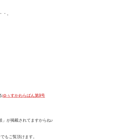
・・。
る
ゆぅすかわらばん第9号
談」が掲載されてますからね♪
ジでもご覧頂けます。