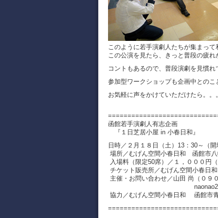
このように若手演劇人たちが集まって
この公演を見たら、きっと普段の疲れ
コントもあるので、普段演劇を見慣れ
参加型ワークショップも企画中とのこ
お気軽に声をかけていただけたら。。
============================
函館若手演劇人有志企画
『１日芝居小屋 in 小春日和』
日時／２月１８日（土）13：30～（開
場所／むげん空間小春日和 函館市八
入場料（限定50席）／１，０００円
チケット販売所／むげん空間小春日
主催・お問い合わせ／山田 尚（０９０
naonao28.hak★gm
協力／むげん空間小春日和 函館市
============================