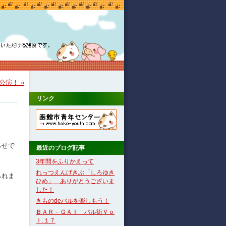
初公演！ »
リンク
らせで
最近のブログ記事
3年間をふりかえって
れっつえんげきぶ「しろゆき
られま
ひめ」 ありがとうございま
した！
きものdeバルを楽しもう！
ＢＡＲ－ＧＡＩ バル街Ｖｏ
ｌ.１７