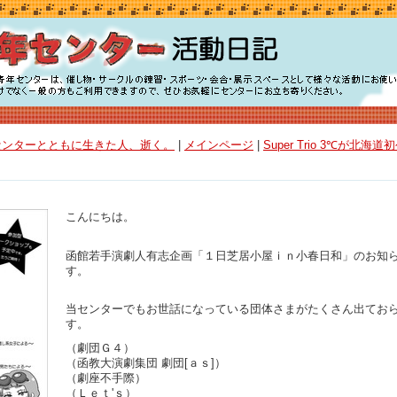
年センターとともに生きた人、逝く。
|
メインページ
|
Super Trio 3℃が北海道
こんにちは。
函館若手演劇人有志企画「１日芝居小屋ｉｎ小春日和」のお知
す。
当センターでもお世話になっている団体さまがたくさん出てお
す。
（劇団Ｇ４）
（函教大演劇集団 劇団[ａｓ]）
（劇座不手際）
（Ｌｅｔ'ｓ）