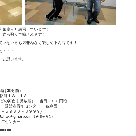
和気藹々と練習しています！
が吹っ飛んで癒されます！
ていない方も気兼ねなく楽しめる内容です！
と・・・
。と思います。
=====
場は30分前）
幡町１８－１８
（どの舞台も見放題） 当日２００円増
和 函館市青年センター 各劇団
－５９８０－８９９９)
ail.com（★を@に）
青年センター
=====