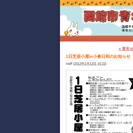
« 青
1日芝居小屋in小春日和のお知らせ
staff
(
2012年2月12日 10:22
)