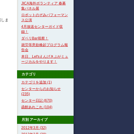
JICA海外ボランティア 春募
集パネル展
ロボットのぞみパフォーマン
演しま
ス公演
4月放送センターガイド収
録！
ダベリBar視察！
就労等意欲喚起プログラム報
告会
本日、Let'sえんげきぶがミュ
ージカルをやります！
カテゴリ
カテゴリを追加 (1)
センターからのお知らせ
(235)
センター日記 (670)
函館あれこれ (104)
月別
アーカイブ
2012年3月 (32)