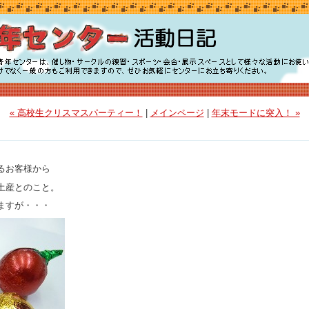
« 高校生クリスマスパーティー！
|
メインページ
|
年末モードに突入！ »
るお客様から
土産とのこと。
ますが・・・