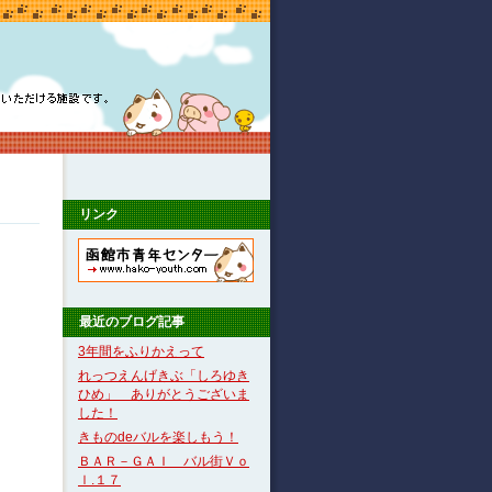
リンク
最近のブログ記事
3年間をふりかえって
れっつえんげきぶ「しろゆき
ひめ」 ありがとうございま
した！
きものdeバルを楽しもう！
ＢＡＲ－ＧＡＩ バル街Ｖｏ
ｌ.１７