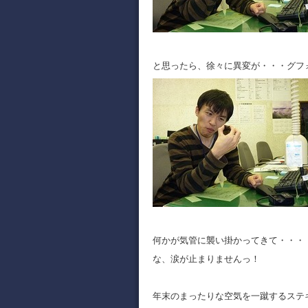
と思ったら、徐々に異変が・・・グフ
何かが気管に襲い掛かってきて・・・
な、涙が止まりませんっ！
年末のまったりな空気を一蹴するステ