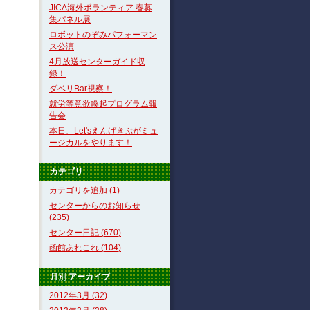
JICA海外ボランティア 春募
集パネル展
ロボットのぞみパフォーマン
ス公演
4月放送センターガイド収
録！
ダベリBar視察！
就労等意欲喚起プログラム報
告会
本日、Let'sえんげきぶがミュ
ージカルをやります！
カテゴリ
カテゴリを追加 (1)
センターからのお知らせ
(235)
センター日記 (670)
函館あれこれ (104)
月別
アーカイブ
2012年3月 (32)