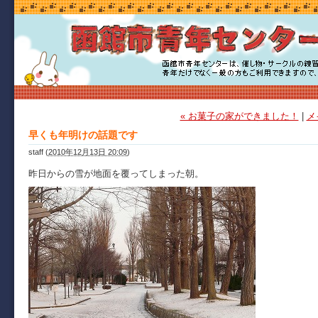
« お菓子の家ができました！
|
メ
早くも年明けの話題です
staff
(
2010年12月13日 20:09
)
昨日からの雪が地面を覆ってしまった朝。