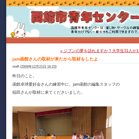
« ジブンの夢を語れますか？大学生31人が
jam函館さんの取材が来たから取材をしたよ
staff
(
2009年12月21日 16:23
)
昨日のこと。
函館卓球愛好会さんの練習中に、jam函館の編集スタッフの
稲田さんが取材に来てくださいました。