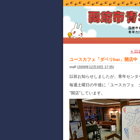
« 
ユースカフェ「ダベリbar」開店中
staff
(
2009年12月19日 17:35
)
以前お知らせしましたが、青年センタ
毎週土曜日の午後に「ユースカフェ ダ
"開店"しています。