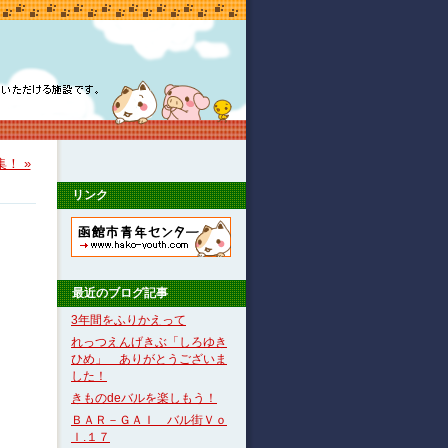
！ »
リンク
最近のブログ記事
3年間をふりかえって
れっつえんげきぶ「しろゆき
ひめ」 ありがとうございま
した！
きものdeバルを楽しもう！
ＢＡＲ－ＧＡＩ バル街Ｖｏ
ｌ.１７