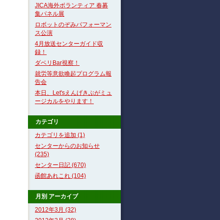
JICA海外ボランティア 春募
集パネル展
ロボットのぞみパフォーマン
ス公演
4月放送センターガイド収
録！
ダベリBar視察！
就労等意欲喚起プログラム報
告会
本日、Let'sえんげきぶがミュ
ージカルをやります！
カテゴリ
カテゴリを追加 (1)
センターからのお知らせ
(235)
センター日記 (670)
函館あれこれ (104)
月別
アーカイブ
2012年3月 (32)