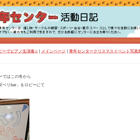
ロビーでピアノ生演奏♫
|
メインページ
|
青年センタークリスマスイベント写真集
ーではこの冬から
ベリbar」をロビーにて