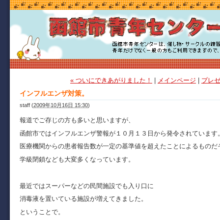
« ついにできあがりました！
|
メインページ
|
プレゼ
インフルエンザ対策。
staff
(
2009年10月16日 15:30
)
報道でご存じの方も多いと思いますが、
函館市ではインフルエンザ警報が１０月１３日から発令されています
医療機関からの患者報告数が一定の基準値を超えたことによるものだ
学級閉鎖なども大変多くなっています。
最近ではスーパーなどの民間施設でも入り口に
消毒液を置いている施設が増えてきました。
ということで。