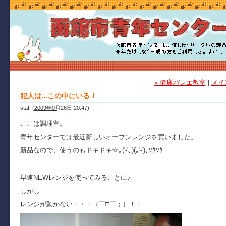
« 健康バレエ教室
|
メイ
犯人は...この中にいる！
staff
(
2009年9月26日 20:47
)
ここは調理室。
青年センターでは最近新しいオーブンレンジを買いました。
新品なので、使うのもドキドキ☆｡('-'｡)(｡'-')｡ﾜｸﾜｸ
早速NEWレンジを使ってみることに♪
しかし...
レンジが動かない・・・（￣□￣；）！！