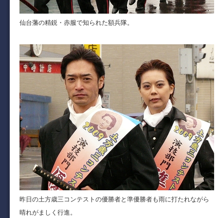
仙台藩の精鋭・赤服で知られた額兵隊。
昨日の土方歳三コンテストの優勝者と準優勝者も雨に打たれながら
晴れがましく行進。