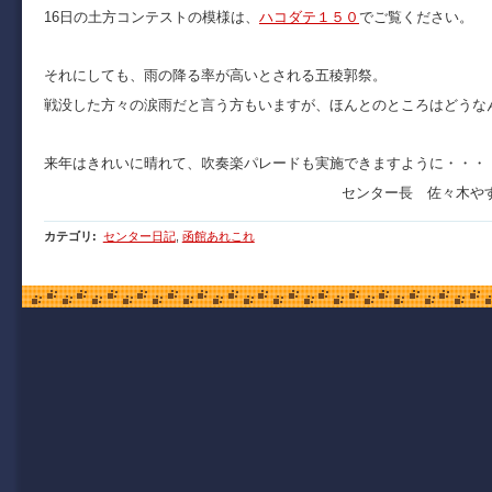
16日の土方コンテストの模様は、
ハコダテ１５０
でご覧ください。
それにしても、雨の降る率が高いとされる五稜郭祭。
戦没した方々の涙雨だと言う方もいますが、ほんとのところはどうな
来年はきれいに晴れて、吹奏楽パレードも実施できますように・・・
センター長 佐々木や
カテゴリ
:
センター日記
,
函館あれこれ
Copyright (C) 2009 函館市青年センター. All Rights Reserved.