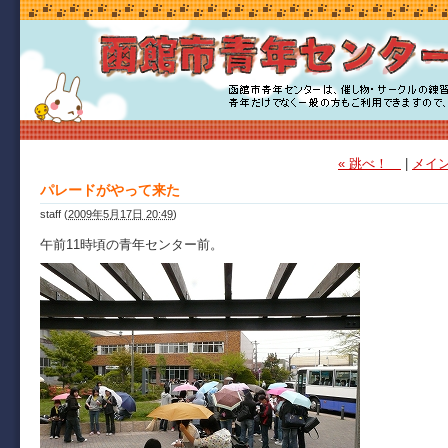
« 跳べ！
|
メイ
パレードがやって来た
staff
(
2009年5月17日 20:49
)
午前11時頃の青年センター前。