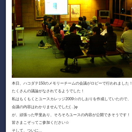
本日、ハコダテ150のメモリーチームの会議がロビーで行われました
たくさんの議論がなされてるようでした！
私はもくもくとユースカレッジ2009☆のしおりを作成していたので、
会議の内容はわかりませんでした( ..)φ
が、頑張った甲斐あり、そろそろユースの内容が公開できそうです！
皆さまこぞってご参加ください☆
そして、ついに...